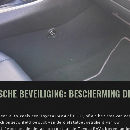
CHE BEVEILIGING: BESCHERMING D
 een auto zoals een Toyota RAV4 of CH-R, of als bezitter van ee
ch ongetwijfeld bewust van de diefstalgevoeligheid van uw
t. “Voor het derde jaar op rij staat de Toyota RAV4 bovenaan h