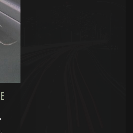
IE
n
et