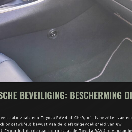
CHE BEVEILIGING: BESCHERMING D
 een auto zoals een Toyota RAV4 of CH-R, of als bezitter van ee
ch ongetwijfeld bewust van de diefstalgevoeligheid van uw
t. “Voor het derde jaar op rij staat de Toyota RAV4 bovenaan h