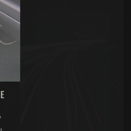
IE
n
et