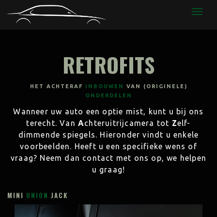
CODIAG
RETROFITS
HET ACHTERAF
INBOUWEN
VAN (ORIGINELE)
ONDERDELEN
Wanneer uw auto een optie mist, kunt u bij ons
terecht. Van
A
chteruitrijcamera tot
Z
elf-
dimmende spiegels. Hieronder vindt u enkele
voorbeelden. Heeft u een specifieke wens of
vraag? Neem dan contact met ons op, we helpen
u graag!
MINI
UNION
JACK