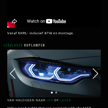
Vanaf €499,- inclusief BTW en montage.
LED
/
LASER
KOPLAMPEN
VAN HALOGEEN NAAR
LED
OF
LASER
Wilt u goed zicht? Met een originele LED of LASER