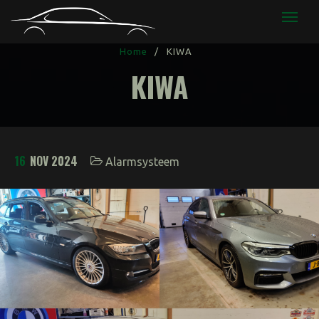
CODIAG
Home
/
KIWA
KIWA
16
NOV 2024
Alarmsysteem